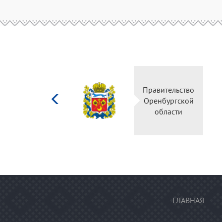
Министерство
Правительство
культуры
Оренбургской
Российской
области
федерации
ГЛАВНАЯ