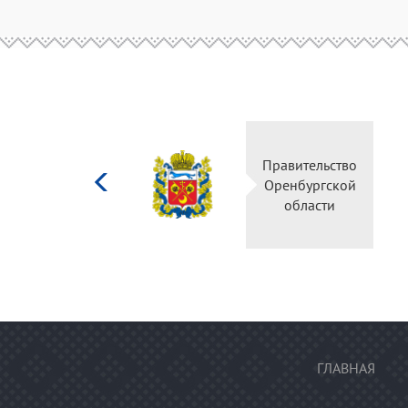
Министерство
Правительство
культуры
Оренбургской
Российской
области
федерации
ГЛАВНАЯ