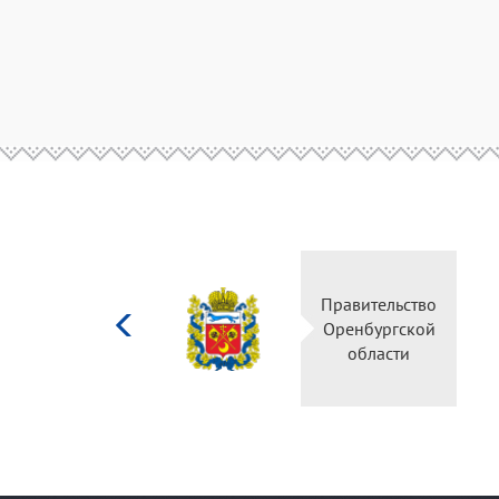
Министерство
Правительство
культуры
Оренбургской
Российской
области
федерации