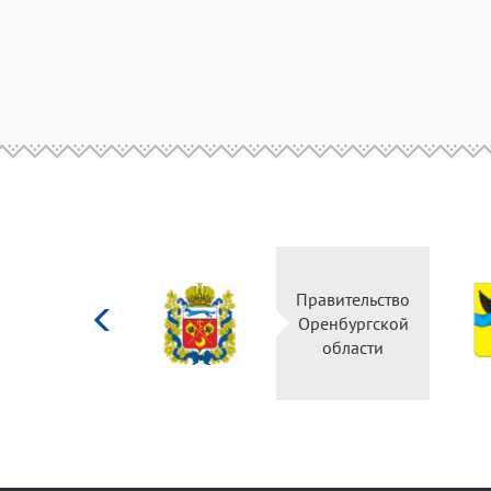
Министерство
Правительство
культуры
Оренбургской
Российской
области
федерации