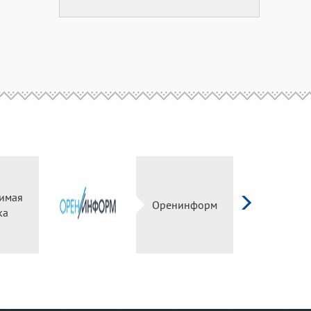
симая
Оренинформ
ка