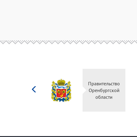
Министерство
Правительство
культуры
Оренбургской
Российской
области
федерации