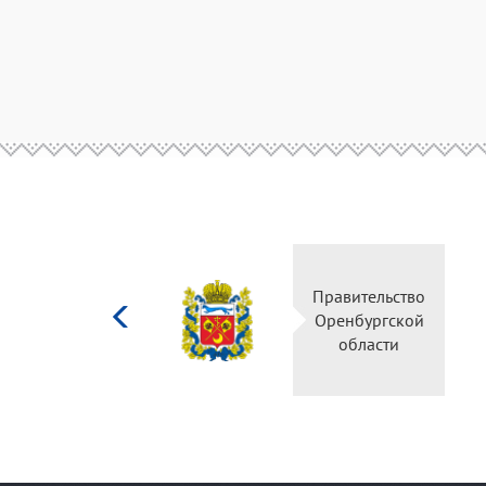
Министерство
Правитель
культуры
Оренбургс
Российской
област
федерации