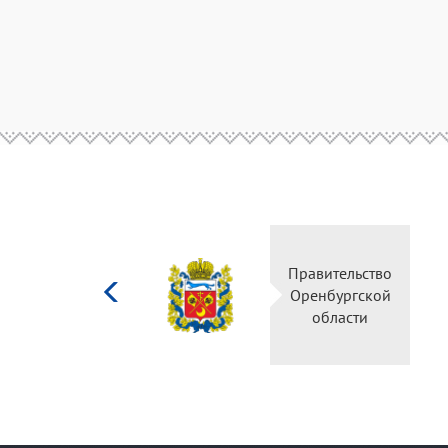
Министерство
Правительство
культуры
Оренбургской
Российской
области
федерации