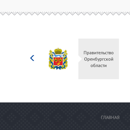
Министерство
Правительство
культуры
Оренбургской
Российской
области
федерации
ГЛАВНАЯ