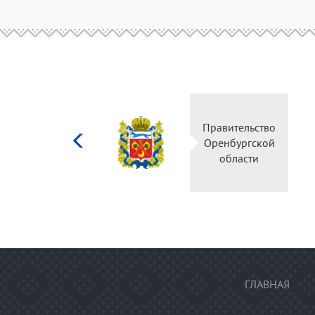
Министерство
Правительство
культуры
Оренбургской
Российской
области
федерации
ГЛАВНАЯ