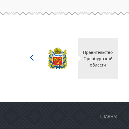
Министерство
Правительство
культуры
Оренбургской
Российской
области
федерации
ГЛАВНАЯ