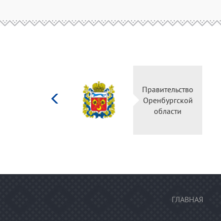
Министерство
Правительство
культуры
Оренбургской
Российской
области
федерации
ГЛАВНАЯ