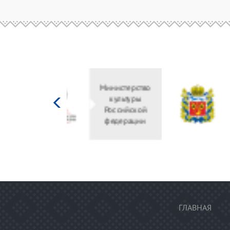
Министерство
культуры
Российской
федерации
ГЛАВНАЯ