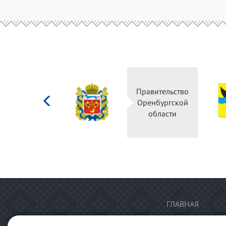
Министерство
Правительство
культуры
Оренбургской
Российской
области
федерации
ГЛАВНАЯ