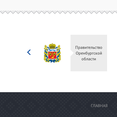
Министерство
Правительство
культуры
Оренбургской
Российской
области
федерации
ГЛАВНАЯ