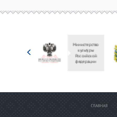
Министерство
культуры
Российской
федерации
ГЛАВНАЯ