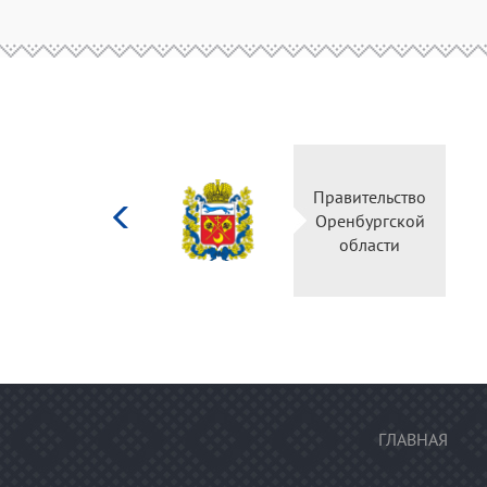
Министерство
Правительство
культуры
Оренбургской
Российской
области
федерации
ГЛАВНАЯ