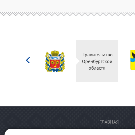
Министерство
Правительство
культуры
Оренбургской
Российской
области
федерации
ГЛАВНАЯ