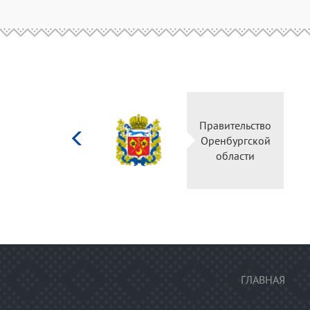
Министерство
Правительство
культуры
Оренбургской
Российской
области
федерации
ГЛАВНАЯ