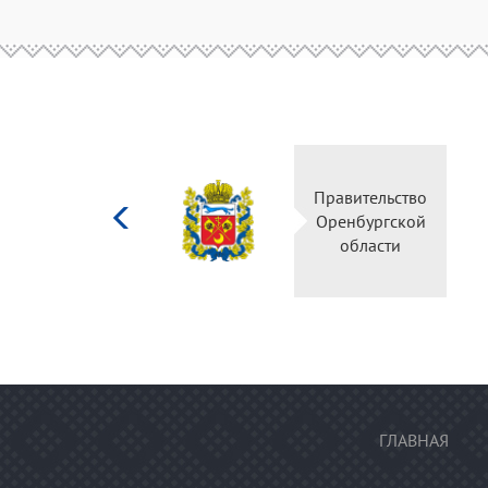
Министерство
Правительство
культуры
Оренбургской
Российской
области
федерации
ГЛАВНАЯ