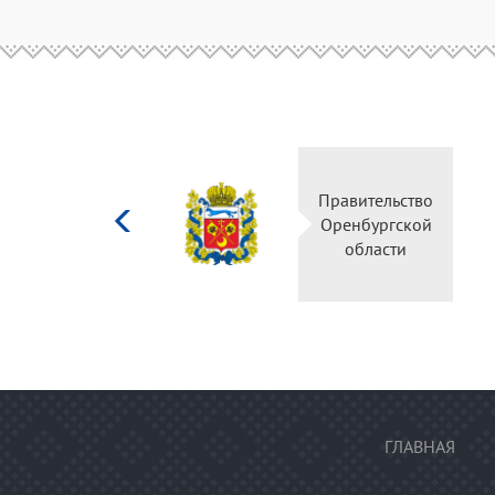
Министерство
Правительство
культуры
Оренбургской
Российской
области
федерации
ГЛАВНАЯ