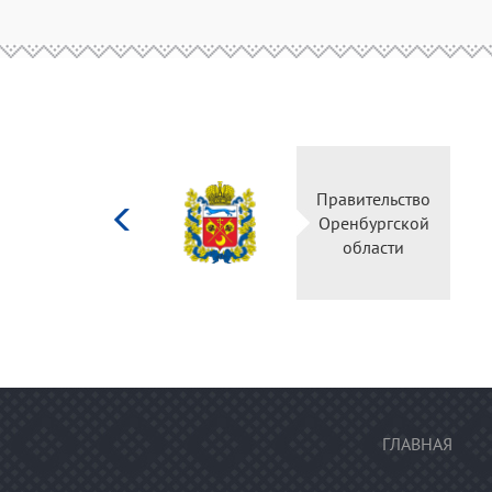
Министерство
культуры
Российской
федерации
ГЛАВНАЯ