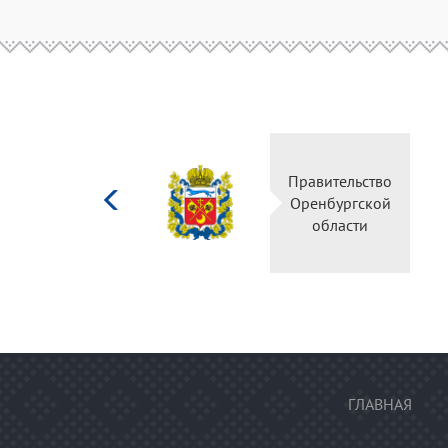
Министерство
Правительство
культуры
Оренбургской
Российской
области
федерации
ГЛАВНАЯ