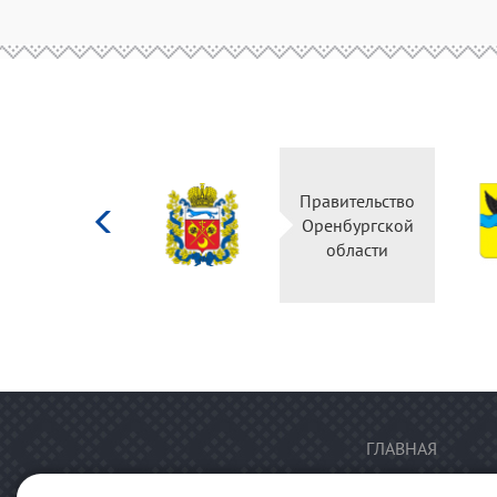
Министерство
Правительство
культуры
Оренбургской
Российской
области
федерации
ГЛАВНАЯ