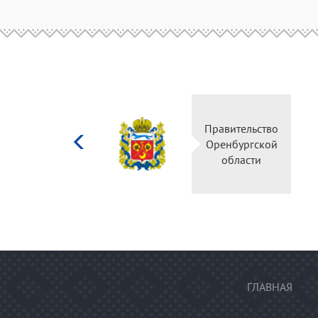
Министерство
Правительство
культуры
Оренбургской
Российской
области
федерации
ГЛАВНАЯ