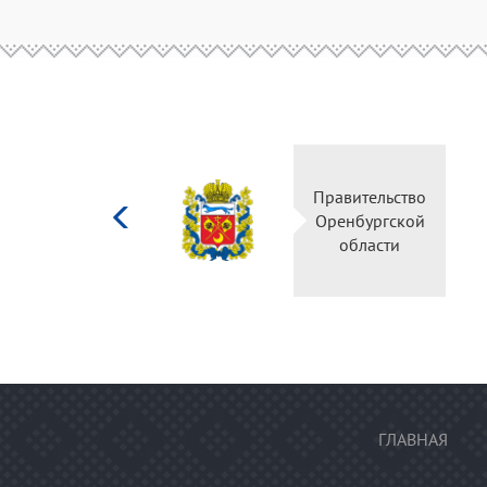
Министерство
Правительство
культуры
Оренбургской
Российской
области
федерации
ГЛАВНАЯ