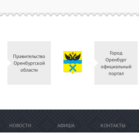
Горо
Правительство
Оренб
Оренбургской
официал
области
порта
НОВОСТИ
АФИША
КОНТАКТЫ