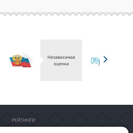
д
ург
Независимая
ьный
оценка
л
РЕЙТИНГИ