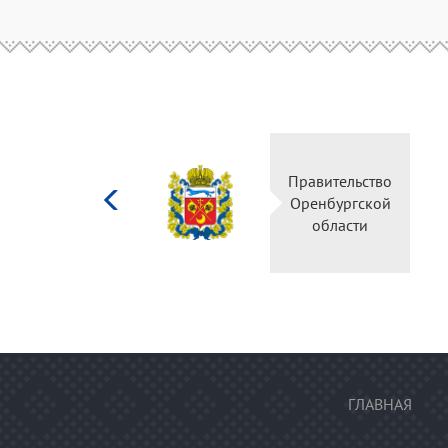
Министерство
Правительство
культуры
Оренбургской
Российской
области
федерации
ГЛАВНАЯ