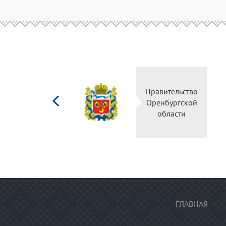
Министерство
Правительство
культуры
Оренбургской
Российской
области
федерации
ГЛАВНАЯ