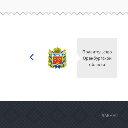
Министерство
Правитель
культуры
Оренбургс
Российской
област
федерации
ГЛАВНАЯ