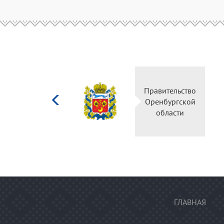
Министерство
Правительство
культуры
Оренбургской
Российской
области
федерации
ГЛАВНАЯ