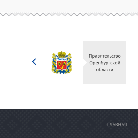
Министерство
Правительство
культуры
Оренбургской
Российской
области
федерации
ГЛАВНАЯ