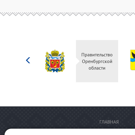
Министерство
Правительство
культуры
Оренбургской
Российской
области
федерации
ГЛАВНАЯ