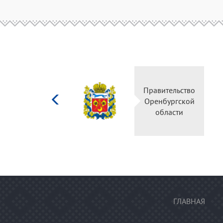
Министерство
Правитель
культуры
Оренбургс
Российской
област
федерации
ГЛАВНАЯ