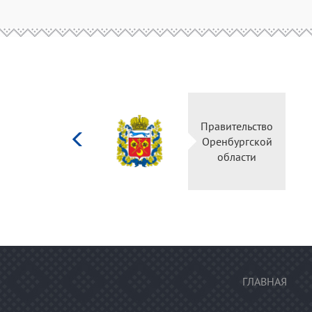
Министерство
Правительство
культуры
Оренбургской
Российской
области
федерации
ГЛАВНАЯ