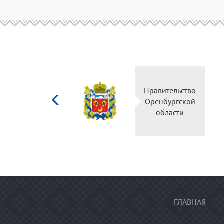
Министерство
культуры
Российской
федерации
ГЛАВНАЯ