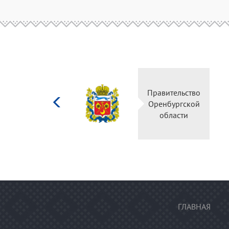
Министерство
Правительство
культуры
Оренбургской
Российской
области
федерации
ГЛАВНАЯ