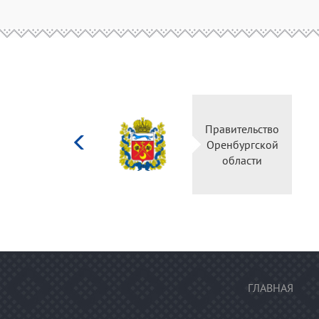
Министерство
Правительс
культуры
Оренбургск
Российской
области
федерации
ГЛАВНАЯ