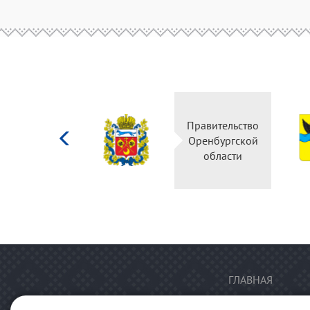
Министерство
Правительство
культуры
Оренбургской
Российской
области
федерации
ГЛАВНАЯ