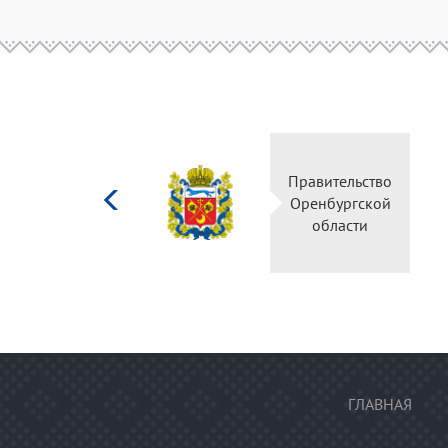
Министерство
Правите
культуры
Оренбу
Российской
обла
федерации
ГЛАВНАЯ