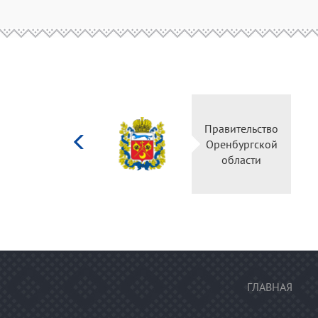
Министерство
Правительство
культуры
Оренбургской
Российской
области
федерации
ГЛАВНАЯ