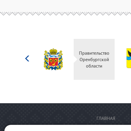
Министерство
Правительство
культуры
Оренбургской
Российской
области
федерации
ГЛАВНАЯ