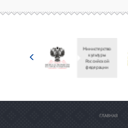
Министерство
культуры
Российской
федерации
ГЛАВНАЯ