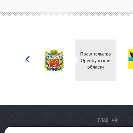
Министерство
Правительство
культуры
Оренбургской
Российской
области
федерации
ГЛАВНАЯ