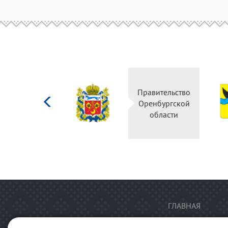
Министерство
Правительство
культуры
Оренбургской
Российской
области
федерации
ГЛАВНАЯ