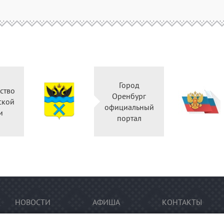
Город
Правительство
Оренбург
Оренбургской
официальны
области
портал
НОВОСТИ
АФИША
КОНТАКТЫ