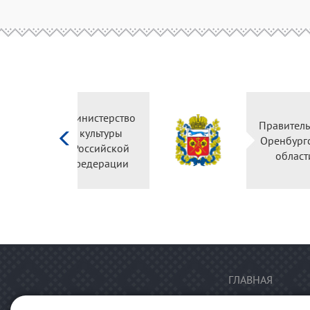
Министерство
культуры
Российской
федерации
ГЛАВНАЯ