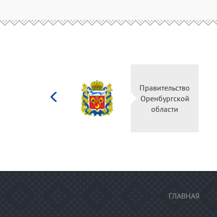
Министерство
Правительство
культуры
Оренбургской
Российской
области
федерации
ГЛАВНАЯ