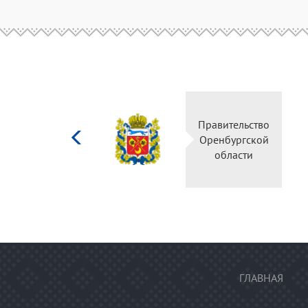
Министерство
культуры
Российской
федерации
ГЛАВНАЯ