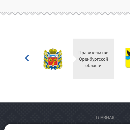
Министерство
Правительство
культуры
Оренбургской
Российской
области
федерации
ГЛАВНАЯ