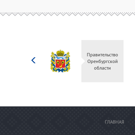
Министерство
Правительство
культуры
Оренбургской
Российской
области
федерации
ГЛАВНАЯ