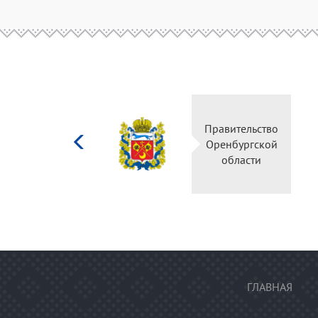
Министерство
Правительство
культуры
Оренбургской
Российской
области
федерации
ГЛАВНАЯ